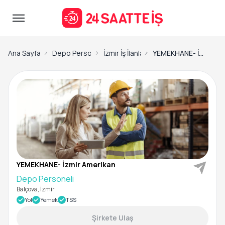
Ana Sayfa
Depo Personeli İş İlanları
İzmir İş İlanları
YEMEKHANE- İzmir Amerikan-Depo Personeli
YEMEKHANE- İzmir Amerikan
Depo Personeli
Balçova, İzmir
Yol
Yemek
TSS
Şirkete Ulaş