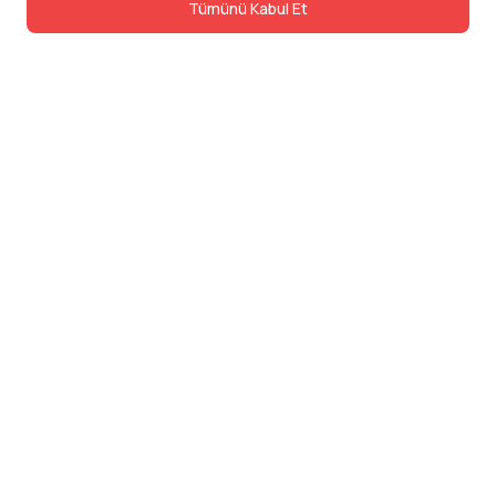
Tümünü Kabul Et
İletişim
Adres: Levazım, Korukent Sitesi, Koru
Sokak No:30 Daire:5, 34340
Beşiktaş/Istanbul
Telefon: 0850 840 57 48
dev@24saatteis.com
Şirket