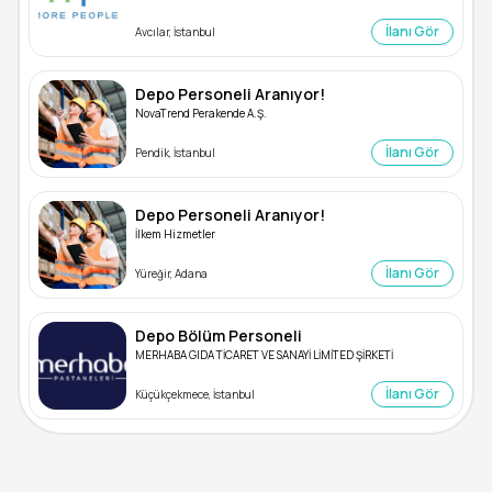
İlanı Gör
Avcılar, İstanbul
Depo Personeli Aranıyor!
NovaTrend Perakende A.Ş.
İlanı Gör
Pendik, İstanbul
Depo Personeli Aranıyor!
İlkem Hizmetler
İlanı Gör
Yüreğir, Adana
Depo Bölüm Personeli
MERHABA GIDA TİCARET VE SANAYİ LİMİTED ŞİRKETİ
İlanı Gör
Küçükçekmece, İstanbul