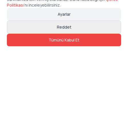
Politikası
’
nı inceleyebilirsiniz.
Ayarlar
Reddet
Tümünü Kabul Et
İletişim
Adres: Levazım, Korukent Sitesi, Koru
Sokak No:30 Daire:5, 34340