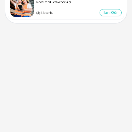
NovaTrend Perakende A.Ş.
İlanı Gör
Şişli, İstanbul