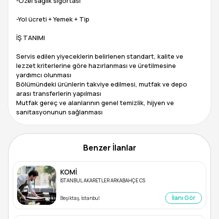
-Özel sağlık sigortası
-Yol ücreti + Yemek + Tip
İŞ TANIMI
Servis edilen yiyeceklerin belirlenen standart, kalite ve
lezzet kriterlerine göre hazırlanması ve üretilmesine
yardımcı olunması
Bölümündeki ürünlerin takviye edilmesi, mutfak ve depo
arası transferlerin yapılması
Mutfak gereç ve alanlarının genel temizlik, hijyen ve
sanitasyonunun sağlanması
Benzer İlanlar
KOMİ
İSTANBUL AKARETLER ARKABAHÇE CS
İlanı Gör
Beşiktaş, İstanbul