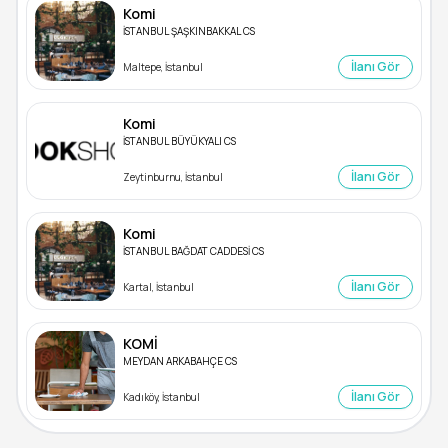
Komi
İSTANBUL ŞAŞKINBAKKAL CS
İlanı Gör
Maltepe, İstanbul
Komi
İSTANBUL BÜYÜKYALI CS
İlanı Gör
Zeytinburnu, İstanbul
Komi
İSTANBUL BAĞDAT CADDESİ CS
İlanı Gör
Kartal, İstanbul
KOMİ
MEYDAN ARKABAHÇE CS
İlanı Gör
Kadıköy, İstanbul