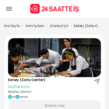
Ana Sayfa
Komi İş İlanları
İstanbul İş İlanları
Eataly (Zorlu Center)-Mutfak Komi
Eataly (Zorlu Center)
Mutfak Komi
Beşiktaş, İstanbul
Yol
Yemek
Şirkete Ulaş