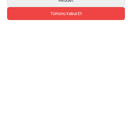
Reddet
Tümünü Kabul Et
İletişim
Adres: Levazım, Korukent Sitesi, Koru
Sokak No:30 Daire:5, 34340
Beşiktaş/Istanbul
Telefon: 0850 840 57 48
dev@24saatteis.com