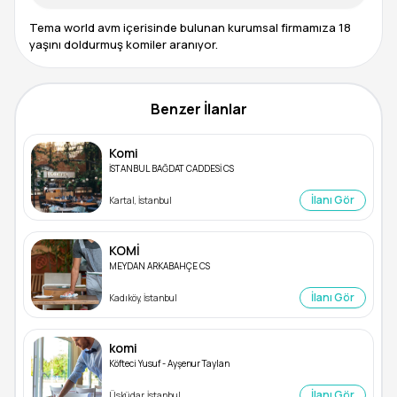
Tema world avm içerisinde bulunan kurumsal firmamıza 18
yaşını doldurmuş komiler aranıyor.
Benzer İlanlar
Komi
İSTANBUL BAĞDAT CADDESİ CS
İlanı Gör
Kartal, İstanbul
KOMİ
MEYDAN ARKABAHÇE CS
İlanı Gör
Kadıköy, İstanbul
komi
Köfteci Yusuf - Ayşenur Taylan
İlanı Gör
Üsküdar, İstanbul