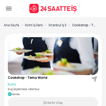
Ana Sayfa
Komi İş İlanları
İstanbul İş İlanları
Cookshop - Tema World-Komi
Cookshop - Tema World
Komi
Küçükçekmece, İstanbul
Yemek
Şirkete Ulaş