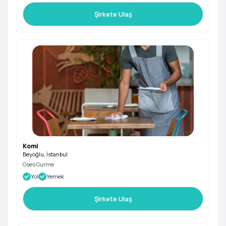
Şirkete Ulaş
Komi
Beyoğlu, İstanbul
Oses Gurme
Yol
Yemek
Şirkete Ulaş