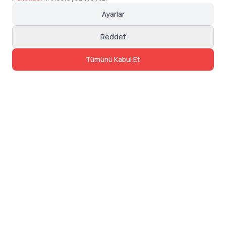
Ayarlar
Reddet
Tümünü Kabul Et
İletişim
Adres: Levazım, Korukent Sitesi, Koru
Sokak No:30 Daire:5, 34340
Beşiktaş/Istanbul