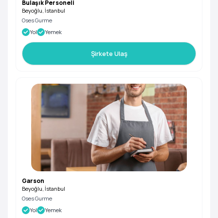
Bulaşık Personeli
Beyoğlu, İstanbul
Oses Gurme
Yol
Yemek
Şirkete Ulaş
Garson
Beyoğlu, İstanbul
Oses Gurme
Yol
Yemek