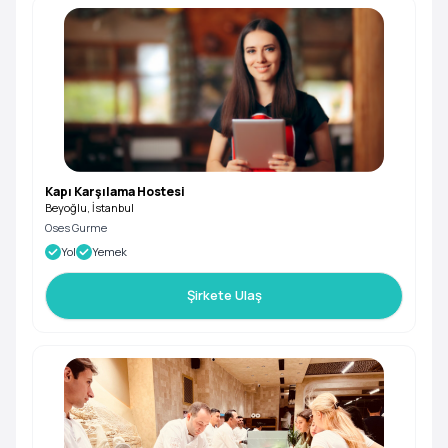
Kapı Karşılama Hostesi
Beyoğlu, İstanbul
Oses Gurme
Yol
Yemek
Şirkete Ulaş