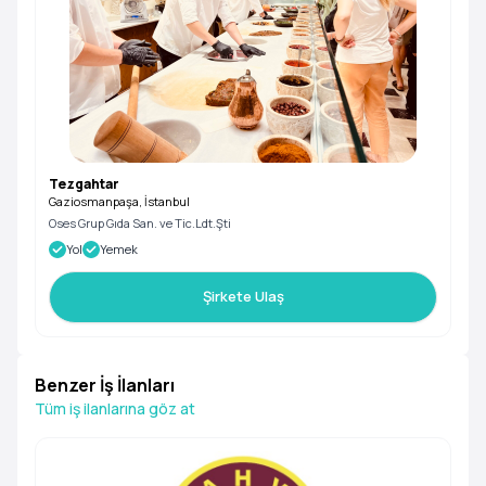
Tezgahtar
Gaziosmanpaşa, İstanbul
Oses Grup Gıda San. ve Tic.Ldt.Şti
Yol
Yemek
Şirkete Ulaş
Benzer İş İlanları
Tüm iş ilanlarına göz at