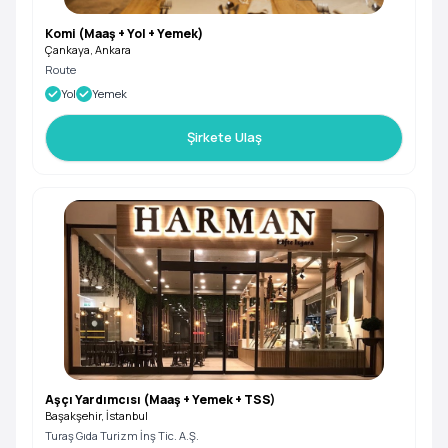
Komi (Maaş + Yol + Yemek)
Çankaya, Ankara
Route
Yol
Yemek
Şirkete Ulaş
Aşçı Yardımcısı (Maaş + Yemek + TSS)
Başakşehir, İstanbul
Turaş Gıda Turizm İnş Tic. A.Ş.