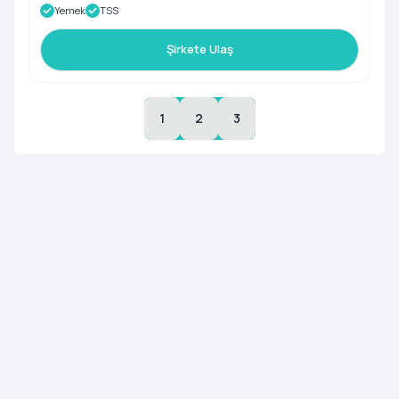
Yemek
TSS
Şirkete Ulaş
1
2
3