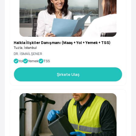
Halkla İlişkiler Danışmanı (Maaş + Yol + Yemek + TSS)
Tuzla, İstanbul
DR. İSMAİL ŞENER
Yol
Yemek
TSS
Şirkete Ulaş