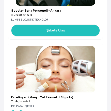
Scooter Saha Personeli - Ankara
Altındağ, Ankara
LUMİNİS LOJİSTİK TEKNOLOJİ
Şirkete Ulaş
Estetisyen (Maaş + Yol + Yemek + Sigorta)
Tuzla, İstanbul
DR. İSMAİL ŞENER